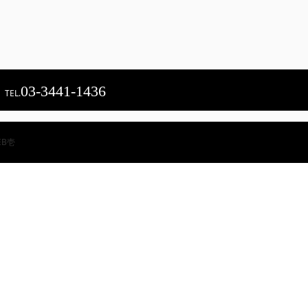
03-3441-1436
TEL.
EB壱