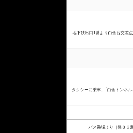
地下鉄出口1番より白金台交差点
タクシーに乗車、｢白金トンネル
バス乗場より［橋８６