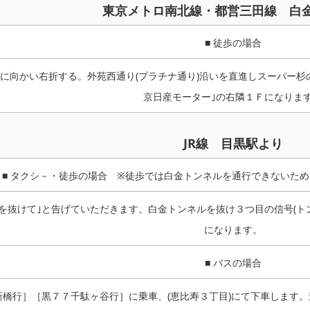
東京メトロ南北線・都営三田線 白
■ 徒歩の場合
に向かい右折する。外苑西通り(プラチナ通り)沿いを直進しスーパー杉
京日産モーター｣の右隣１Ｆになりま
JR線 目黒駅より
■ タクシ－・徒歩の場合
※徒歩では白金トンネルを通行できないため
を抜けて｣と告げていただきます。白金トンネルを抜け３つ目の信号(ト
になります。
■ バスの場合
新橋行］［黒７７千駄ヶ谷行］に乗車、(恵比寿３丁目)にて下車します