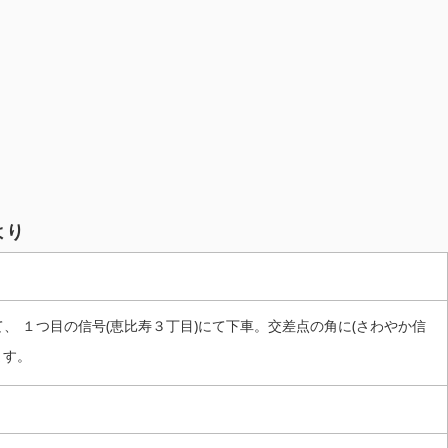
より
、 １つ目の信号(恵比寿３丁目)にて下車。交差点の角に(さわやか信
ます。