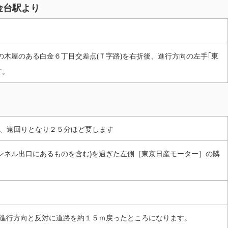
金台駅より
の木屋のある白金６丁目交差点(Ｔ字路)を右折後、進行方向の左手｢東
す。
、遠回りとなり２５分ほど要します
ンネル出口にあるものを含む)を過ぎた左側［東京日産モーター］の隣
。進行方向と反対に道路を約１５ｍ戻ったところになります。