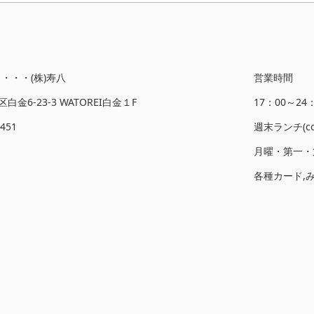
・・・(株)寿八
営業時間
区白金6-23-3 WATOREI白金１F
17：00～24：0
1451
週末ランチ(com
月曜・第一・
各種カード,みな