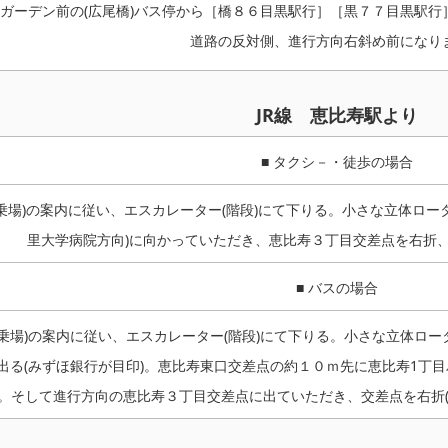
ガーデン前の(広尾橋)バス停から［橋８６目黒駅行］［黒７７目黒駅行
道路の反対側、進行方向右斜め前になり
JR線 恵比寿駅より
■ タクシ－・徒歩の場合
乗場)の案内に従い、エスカレーター(階段)にて下りる。小さな立体ロータ
里大学病院方向)に向かっていただき、恵比寿３丁目交差点を右折
■ バスの場合
乗場)の案内に従い、エスカレーター(階段)にて下りる。小さな立体ロー
出る(みずほ銀行が目印)。恵比寿東口交差点の約１０ｍ先に恵比寿1丁目
。そして進行方向の恵比寿３丁目交差点に出ていただき、交差点を右折(