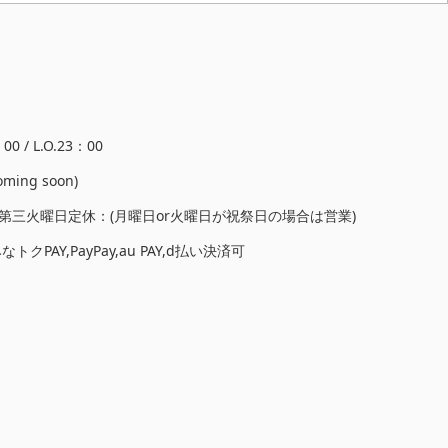
0 / L.O.23：00
ing soon)
第三火曜日定休：(月曜日or火曜日が祝祭日の場合は営業)
トクPAY,PayPay,au PAY,d払い決済可